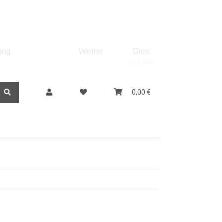
ung
Shop
Wetter
Dies
und Das
0,00 €