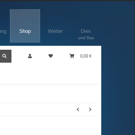
ung
Shop
Wetter
Dies
und Das
0,00 €