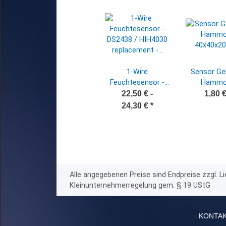
1-Wire
Sensor Ge
Feuchtesensor -
Hammo
DS2438 / HIH4030
40x40x2
22,50 € -
1,80 
replacement -
24,30 €
*
Loxone - OWFS -
FHEM usw.
Alle angegebenen Preise sind Endpreise zzgl. 
Kleinunternehmerregelung gem. § 19 UStG
KONTA