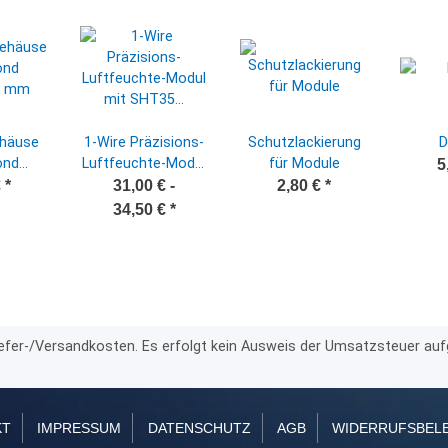
häuse
1-​Wire Präzisions-​
Schutzlackierung
D
nd
Luftfeuchte-​Modul
für Module
5
0 mm
mit SHT35 (±1,5%)
€
*
31,00 € -
2,80 €
*
- DS2438 /
34,50 €
*
HIH4030
replacement -
Loxone - OWFS -
FHEM usw. #1
Liefer-/Versandkosten. Es erfolgt kein Ausweis der Umsatzsteuer a
KT
IMPRESSUM
DATENSCHUTZ
AGB
WIDERRUFSBEL