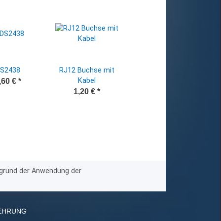
S2438
RJ12 Buchse mit
Kabel
,60 €
*
1,20 €
*
ufgrund der Anwendung der
EHRUNG